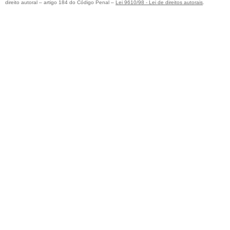
direito autoral – artigo 184 do Código Penal –
Lei 9610/98 - Lei de direitos autorais
.
PORTA COMPLETA MONTADA