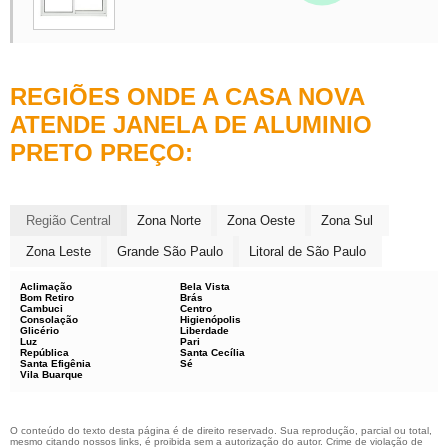
JANELAS E VITROS DE MADEIRA
KIT PIVOTANTE PARA PORTA DE ALUMINIO
KIT PORTA PRONTA
REGIÕES ONDE A CASA NOVA
VENEZIANA DE ALUMINIO COM GRADE
ATENDE JANELA DE ALUMINIO
VITRO DE MADEIRA PREÇO
PRETO PREÇO:
DOBRADIÇA PARA PORTA CAMARÃO
EMPRESA DE ESQUADRIAS DE ALUMINIO
Região Central
Zona Norte
Zona Oeste
Zona Sul
ESQUADRIAS DE ALUMINIO PREÇO
Zona Leste
Grande São Paulo
Litoral de São Paulo
FECHADURA TETRA PREÇO
FERRAGEM PARA PORTA CAMARÃO
Aclimação
Bela Vista
Bom Retiro
Brás
Cambuci
Centro
JANELA 2 FOLHAS
Consolação
Higienópolis
Glicério
Liberdade
Luz
Pari
JANELA 3 FOLHAS ALUMINIO
República
Santa Cecília
Santa Efigênia
Sé
JANELA DE ALUMINIO PRETA
Vila Buarque
KIT PORTA PRONTA PREÇO
KIT PORTA MONTADA
O conteúdo do texto desta página é de direito reservado. Sua reprodução, parcial ou total,
mesmo citando nossos links, é proibida sem a autorização do autor. Crime de violação de