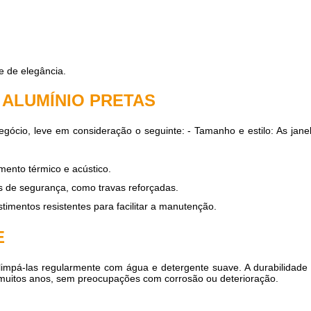
e de elegância.
ALUMÍNIO PRETAS
egócio, leve em consideração o seguinte: - Tamanho e estilo: As jane
mento térmico e acústico.
s de segurança, como travas reforçadas.
imentos resistentes para facilitar a manutenção.
E
 limpá-las regularmente com água e detergente suave. A durabilidade
r muitos anos, sem preocupações com corrosão ou deterioração.