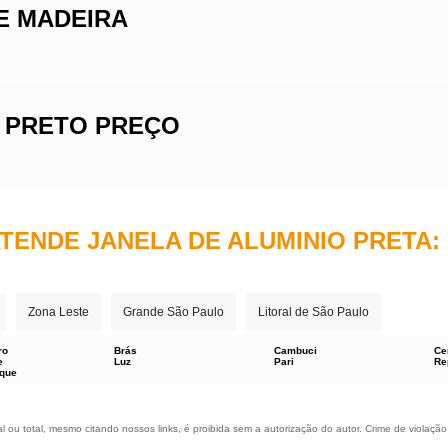
E MADEIRA
O PRETO PREÇO
TENDE JANELA DE ALUMINIO PRETA:
Zona Leste
Grande São Paulo
Litoral de São Paulo
ro
Brás
Cambuci
Ce
e
Luz
Pari
Re
rque
 ou total, mesmo citando nossos links, é proibida sem a autorização do autor. Crime de violação