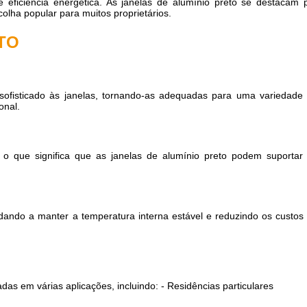
 eficiência energética. As janelas de alumínio preto se destacam 
lha popular para muitos proprietários.
TO
ofisticado às janelas, tornando-as adequadas para uma variedade
onal.
 o que significa que as janelas de alumínio preto podem suportar
udando a manter a temperatura interna estável e reduzindo os custos
das em várias aplicações, incluindo: - Residências particulares