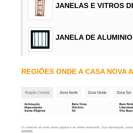
JANELAS E VITROS D
JANELA DE ALUMINI
REGIÕES ONDE A CASA NOVA A
Região Central
Zona Norte
Zona Oeste
Zona Sul
Aclimação
Bela Vista
Bom Reti
Higienópolis
Glicério
Liberdad
Santa Efigênia
Sé
Vila Bua
O conteúdo do texto desta página é de direito reservado. Sua reprodução, parcial
autorais
.