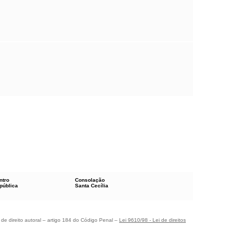
ntro
Consolação
pública
Santa Cecília
 de direito autoral – artigo 184 do Código Penal –
Lei 9610/98 - Lei de direitos