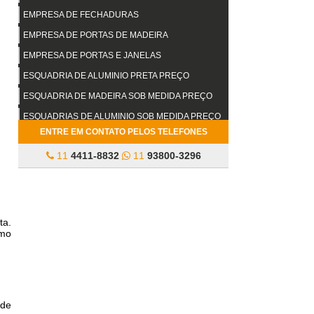
EMPRESA DE FECHADURAS
EMPRESA DE PORTAS DE MADEIRA
EMPRESA DE PORTAS E JANELAS
ESQUADRIA DE ALUMINIO PRETA PREÇO
ESQUADRIA DE MADEIRA SOB MEDIDA PREÇO
ESQUADRIAS DE ALUMINIO SOB MEDIDA PREÇO
ENTRE EM CONTATO PELOS TELEFONES
ESQUADRIAS DE MADEIRA SOB MEDIDA
11
4411-8832
11
93800-3296
FECHADURA MULTIPONTO
FECHADURA MULTIPONTO PREÇO
FECHADURA TETRA VALOR
FERRAGEM PARA PORTA CAMARÃO PREÇO
ta.
omo
FORNECEDOR DE ESQUADRIAS DE ALUMÍNIO
FORNECEDOR DE PORTAS DE MADEIRA
FORNECEDOR DE PORTAS E JANELAS
FORNECEDORES DE FECHADURAS
 de