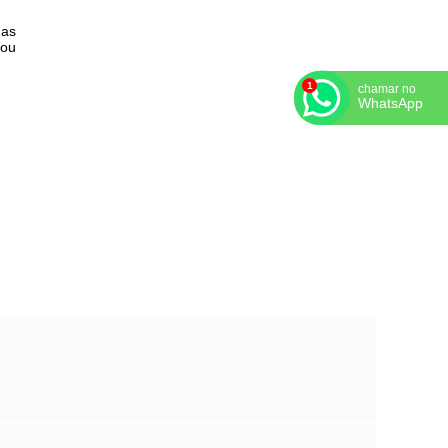
 as
 ou
chamar no
WhatsApp